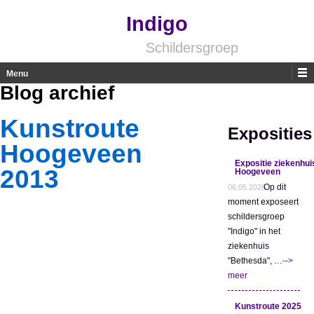
Indigo
Schildersgroep
Menu
Blog archief
Skip to content
Kunstroute
Exposities
Hoogeveen
Expositie ziekenhui
2013
Hoogeveen
Op dit
06.05.2026
moment exposeert
schildersgroep
"Indigo" in het
ziekenhuis
"Bethesda", …
-->
meer
Kunstroute 2025