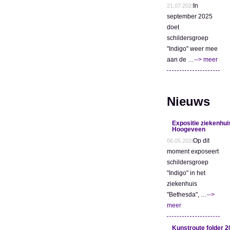
In
21.07.2025
september 2025
doet
schildersgroep
"Indigo" weer mee
aan de …
--> meer
Nieuws
Expositie ziekenhui
Hoogeveen
Op dit
06.05.2026
moment exposeert
schildersgroep
"Indigo" in het
ziekenhuis
"Bethesda", …
-->
meer
Kunstroute folder 2