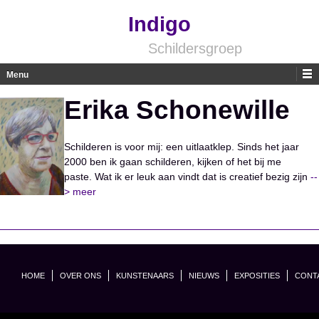
Indigo
Schildersgroep
Menu
Skip to content
Erika Schonewille
Schilderen is voor mij: een uitlaatklep. Sinds het jaar
2000 ben ik gaan schilderen, kijken of het bij me
paste. Wat ik er leuk aan vindt dat is creatief bezig zijn
--
> meer
HOME
OVER ONS
KUNSTENAARS
NIEUWS
EXPOSITIES
CONT